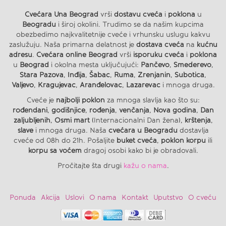
Cvećara Una Beograd
vrši
dostavu cveća
i
poklona
u
Beogradu
i široj okolini. Trudimo se da našim kupcima
obezbedimo najkvalitetnije cveće i vrhunsku uslugu kakvu
zaslužuju. Naša primarna delatnost je
dostava cveća
na
kućnu
adresu
.
Cvećara online Beograd
vrši
isporuku cveća
i
poklona
u
Beograd
i okolna mesta uključujući:
Pančevo
,
Smederevo
,
Stara Pazova
,
Inđija
,
Šabac
,
Ruma
,
Zrenjanin
,
Subotica
,
Valjevo
,
Kragujevac
,
Aranđelovac
,
Lazarevac
i mnoga druga.
Cveće je
najbolji poklon
za mnoga slavlja kao što su:
rođendani
,
godišnjice
,
rođenja
,
venčanja
,
Nova godina
,
Dan
zaljubljenih
,
Osmi mart
(Internacionalni Dan žena),
krštenja
,
slave
i mnoga druga. Naša
cvećara u Beogradu
dostavlja
cveće od 08h do 21h. Pošaljite
buket cveća
,
poklon korpu
ili
korpu sa voćem
dragoj osobi kako bi je obradovali.
Pročitajte šta drugi
kažu o nama
.
Ponuda
Akcija
Uslovi
O nama
Kontakt
Uputstvo
O cveću