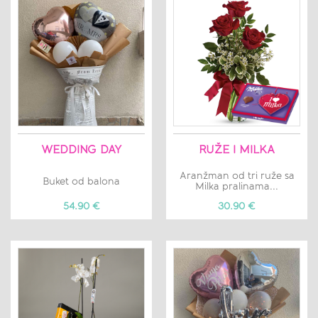
WEDDING DAY
RUŽE I MILKA
Aranžman od tri ruže sa
Buket od balona
Milka pralinama...
54.90 €
30.90 €