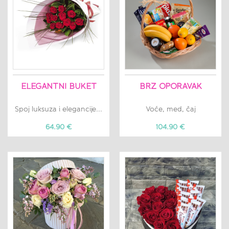
ELEGANTNI BUKET
BRZ OPORAVAK
Spoj luksuza i elegancije...
Voće, med, čaj
64.90 €
104.90 €