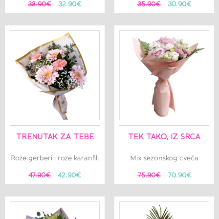
38.90€
32.90€
35.90€
30.90€
TRENUTAK ZA TEBE
TEK TAKO, IZ SRCA
Roze gerberi i roze karanfili
Mix sezonskog cveća
47.90€
42.90€
75.90€
70.90€