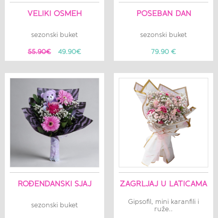
VELIKI OSMEH
POSEBAN DAN
sezonski buket
sezonski buket
55.90€
49.90€
79.90 €
ROĐENDANSKI SJAJ
ZAGRLJAJ U LATICAMA
Gipsofil, mini karanfili i
sezonski buket
ruže..