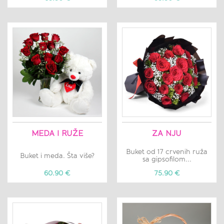
MEDA I RUŽE
ZA NJU
Buket od 17 crvenih ruža
Buket i meda. Šta više?
sa gipsofilom...
60.90 €
75.90 €