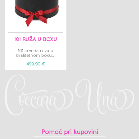
101 RUŽA U BOXU
101 crvena ruža u
kvalitetnom boxu...
499.90 €
Pomoć pri kupovini