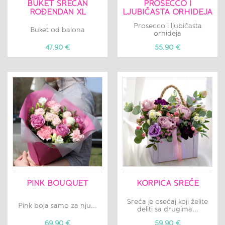
BUKET SREĆAN
PROSECCO I
ROĐENDAN XL
LJUBIČASTA ORHIDEJA
Prosecco i ljubičasta
Buket od balona
orhideja
47.90 €
55.90 €
PINK BOUQUET
KORPICA SREĆE
Sreća je osećaj koji želite
Pink boja samo za nju...
deliti sa drugima...
69.90 €
59.90 €