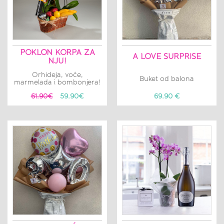
POKLON KORPA ZA
A LOVE SURPRISE
NJU!
Orhideja, voće,
Buket od balona
marmelada i bombonjera!
61.90€
59.90€
69.90 €