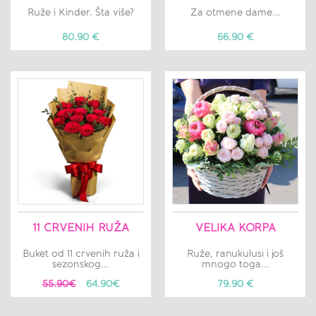
Ruže i Kinder. Šta više?
Za otmene dame...
80.90 €
66.90 €
11 CRVENIH RUŽA
VELIKA KORPA
Buket od 11 crvenih ruža i
Ruže, ranukulusi i još
sezonskog...
mnogo toga...
55.90€
64.90€
79.90 €