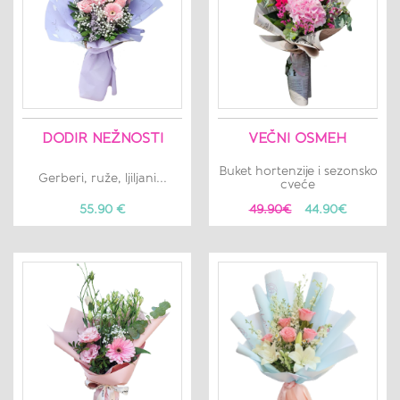
DODIR NEŽNOSTI
VEČNI OSMEH
Buket hortenzije i sezonsko
Gerberi, ruže, ljiljani...
cveće
55.90 €
49.90€
44.90€