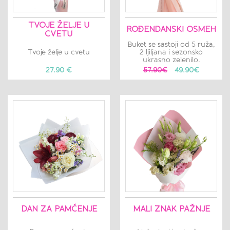
TVOJE ŽELJE U
ROĐENDANSKI OSMEH
CVETU
Buket se sastoji od 5 ruža,
Tvoje želje u cvetu
2 ljiljana i sezonsko
ukrasno zelenilo.
27.90 €
57.90€
49.90€
DAN ZA PAMĆENJE
MALI ZNAK PAŽNJE