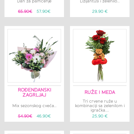
Dan za pamćenje
Lizijantusi i zelenilo..
65.90€
57.90€
29.90 €
ROĐENDANSKI
RUŽE I MEDA
ZAGRLJAJ
Tri crvene ruže u
Mix sezonskog cveća..
kombinaciji sa zelenilom i
igračka...
54.90€
46.90€
25.90 €