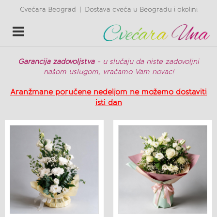
Cvećara Beograd
Dostava cveća u Beogradu i okolini
|
Toggle
navigation
Garancija zadovoljstva
- u slučaju da niste zadovoljni
našom uslugom, vraćamo Vam novac!
Aranžmane poručene nedeljom ne možemo dostaviti
isti dan