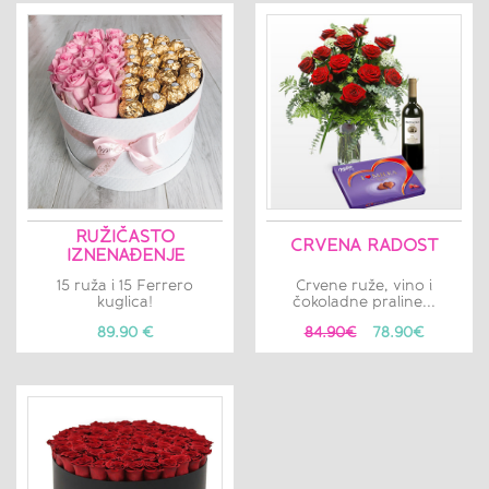
RUŽIČASTO
CRVENA RADOST
IZNENAĐENJE
15 ruža i 15 Ferrero
Crvene ruže, vino i
kuglica!
čokoladne praline...
89.90 €
84.90€
78.90€