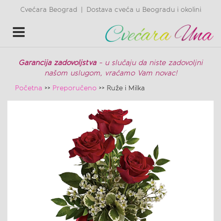
Cvećara Beograd
Dostava cveća u Beogradu i okolini
|
Toggle
navigation
Garancija zadovoljstva
- u slučaju da niste zadovoljni
našom uslugom, vraćamo Vam novac!
Početna
>>
Preporučeno
>> Ruže i Milka