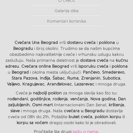
O cveću
Galerija slika
Komentari korisnika
Cvećara Una Beograd
vrši
dostavu cveća
i
poklona
u
Beogradu
i široj okolini. Trudimo se da našim kupcima
obezbedimo najkvalitetnije cveće i vrhunsku uslugu kakvu
zaslužuju. Naša primarna delatnost je
dostava cveća
na
kućnu
adresu
.
Cvećara online Beograd
vrši
isporuku cveća
i
poklona
u
Beograd
i okolna mesta uključujući:
Pančevo
,
Smederevo
,
Stara Pazova
,
Inđija
,
Šabac
,
Ruma
,
Zrenjanin
,
Subotica
,
Valjevo
,
Kragujevac
,
Aranđelovac
,
Lazarevac
i mnoga druga.
Cveće je
najbolji poklon
za mnoga slavlja kao što su:
rođendani
,
godišnjice
,
rođenja
,
venčanja
,
Nova godina
,
Dan
zaljubljenih
,
Osmi mart
(Internacionalni Dan žena),
krštenja
,
slave
i mnoga druga. Naša
cvećara u Beogradu
dostavlja
cveće od 08h do 21h. Pošaljite
buket cveća
,
poklon korpu
ili
korpu sa voćem
dragoj osobi kako bi je obradovali.
Pročitajte šta drugi
kažu o nama
.