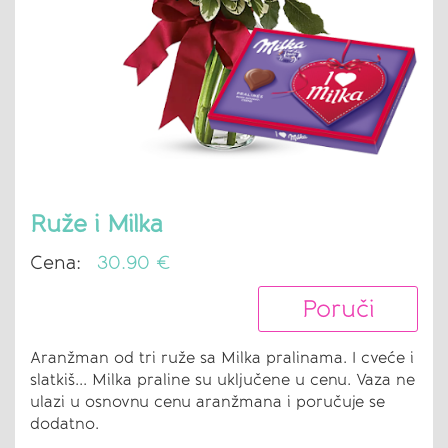
Ruže i Milka
Cena:
30.90 €
Poruči
Aranžman od tri ruže sa Milka pralinama. I cveće i
slatkiš... Milka praline su uključene u cenu. Vaza ne
ulazi u osnovnu cenu aranžmana i poručuje se
dodatno.