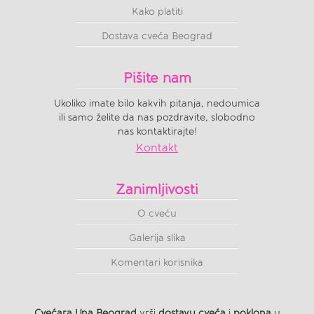
Kako platiti
Dostava cveća Beograd
Pišite nam
Ukoliko imate bilo kakvih pitanja, nedoumica
ili samo želite da nas pozdravite, slobodno
nas kontaktirajte!
Kontakt
Zanimljivosti
O cveću
Galerija slika
Komentari korisnika
Cvećara Una Beograd
vrši
dostavu cveća
i
poklona
u