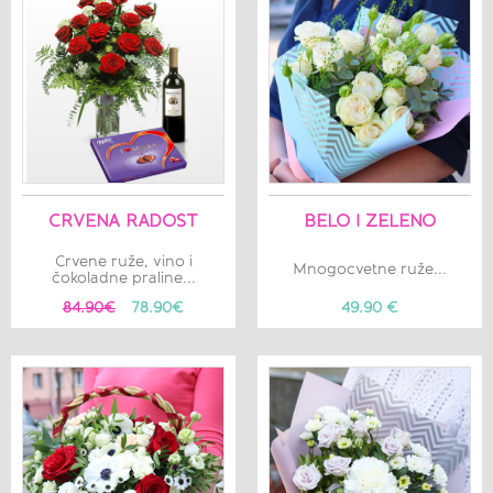
CRVENA RADOST
BELO I ZELENO
Crvene ruže, vino i
Mnogocvetne ruže...
čokoladne praline...
84.90€
78.90€
49.90 €