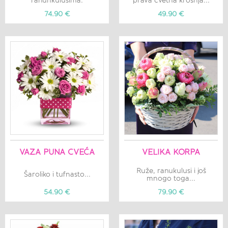
ranunkulusima.
prava cvetna krošnja...
74.90 €
49.90 €
VAZA PUNA CVEĆA
VELIKA KORPA
Ruže, ranukulusi i još
Šaroliko i tufnasto...
mnogo toga...
54.90 €
79.90 €