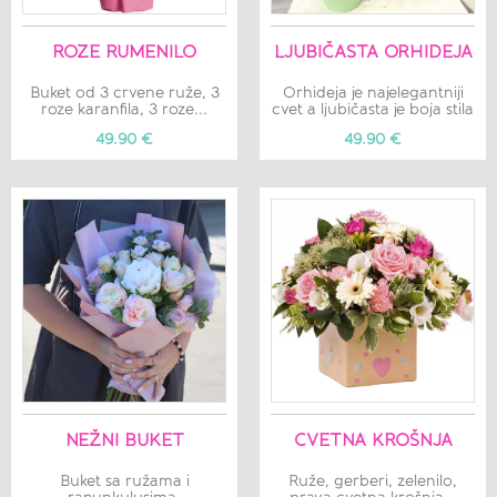
ROZE RUMENILO
LJUBIČASTA ORHIDEJA
Buket od 3 crvene ruže, 3
Orhideja je najelegantniji
roze karanfila, 3 roze...
cvet a ljubičasta je boja stila
49.90 €
49.90 €
NEŽNI BUKET
CVETNA KROŠNJA
Buket sa ružama i
Ruže, gerberi, zelenilo,