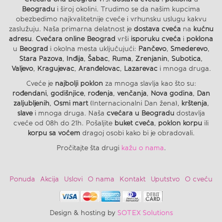
Beogradu
i široj okolini. Trudimo se da našim kupcima
obezbedimo najkvalitetnije cveće i vrhunsku uslugu kakvu
zaslužuju. Naša primarna delatnost je
dostava cveća
na
kućnu
adresu
.
Cvećara online Beograd
vrši
isporuku cveća
i
poklona
u
Beograd
i okolna mesta uključujući:
Pančevo
,
Smederevo
,
Stara Pazova
,
Inđija
,
Šabac
,
Ruma
,
Zrenjanin
,
Subotica
,
Valjevo
,
Kragujevac
,
Aranđelovac
,
Lazarevac
i mnoga druga.
Cveće je
najbolji poklon
za mnoga slavlja kao što su:
rođendani
,
godišnjice
,
rođenja
,
venčanja
,
Nova godina
,
Dan
zaljubljenih
,
Osmi mart
(Internacionalni Dan žena),
krštenja
,
slave
i mnoga druga. Naša
cvećara u Beogradu
dostavlja
cveće od 08h do 21h. Pošaljite
buket cveća
,
poklon korpu
ili
korpu sa voćem
dragoj osobi kako bi je obradovali.
Pročitajte šta drugi
kažu o nama
.
Ponuda
Akcija
Uslovi
O nama
Kontakt
Uputstvo
O cveću
Design & hosting by
SOTEX Solutions