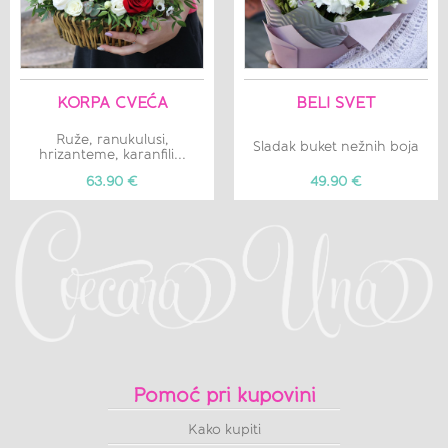
KORPA CVEĆA
BELI SVET
Ruže, ranukulusi,
Sladak buket nežnih boja
hrizanteme, karanfili...
63.90 €
49.90 €
Pomoć pri kupovini
Kako kupiti