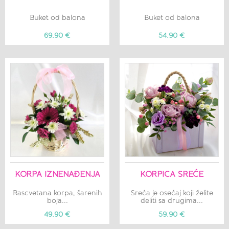
Buket od balona
Buket od balona
69.90 €
54.90 €
KORPA IZNENAĐENJA
KORPICA SREĆE
Rascvetana korpa, šarenih
Sreća je osećaj koji želite
boja...
deliti sa drugima...
49.90 €
59.90 €