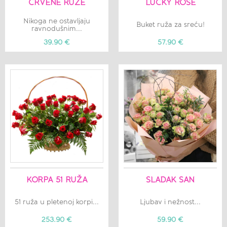
CRVENE RUŽE
LUCKY ROSE
Nikoga ne ostavljaju
Buket ruža za sreću!
ravnodušnim...
39.90 €
57.90 €
KORPA 51 RUŽA
SLADAK SAN
51 ruža u pletenoj korpi...
Ljubav i nežnost...
253.90 €
59.90 €