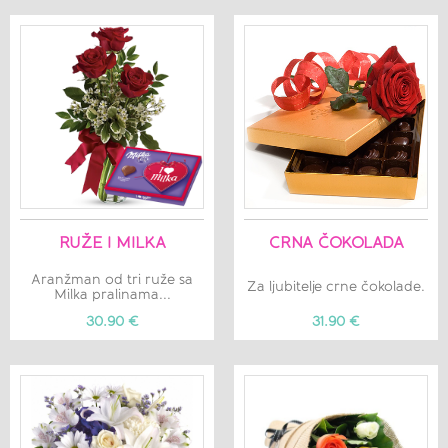
RUŽE I MILKA
CRNA ČOKOLADA
Aranžman od tri ruže sa
Za ljubitelje crne čokolade.
Milka pralinama...
30.90 €
31.90 €