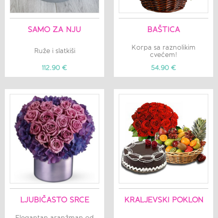
SAMO ZA NJU
BAŠTICA
Korpa sa raznolikim
Ruže i slatkiši
cvećem!
112.90 €
54.90 €
LJUBIČASTO SRCE
KRALJEVSKI POKLON
Elegantan aranžman od