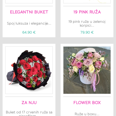
ELEGANTNI BUKET
19 PINK RUŽA
19 pink ruža u zelenoj
Spoj luksuza i elegancije...
korpici...
64.90 €
79.90 €
ZA NJU
FLOWER BOX
Buket od 17 crvenih ruža sa
Ruže u boxu...