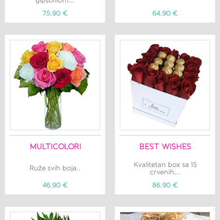
gipsofilom...
75.90 €
64.90 €
MULTICOLORI
BEST WISHES
Kvalitetan box sa 15
Ruže svih boja..
crvenih...
46.90 €
86.90 €