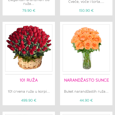
Cveće, voće i torta....
ruža...
79.90 €
150.90 €
101 RUŽA
NARANDŽASTO SUNCE
101 crvena ruža u korpi...
Buket narandžastih ruža...
499.90 €
44.90 €