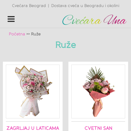
Cvećara Beograd
Dostava cveća u Beogradu i okolini
|
Toggle
navigation
Početna
>> Ruže
Ruže
ZAGRLJAJ U LATICAMA
CVETNI SAN