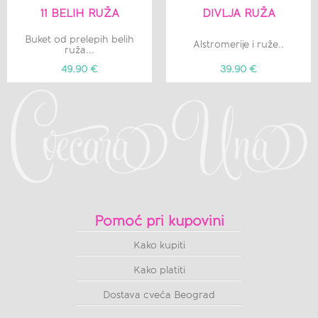
11 BELIH RUŽA
DIVLJA RUŽA
Buket od prelepih belih
Alstromerije i ruže..
ruža...
49.90 €
39.90 €
Pomoć pri kupovini
Kako kupiti
Kako platiti
Dostava cveća Beograd