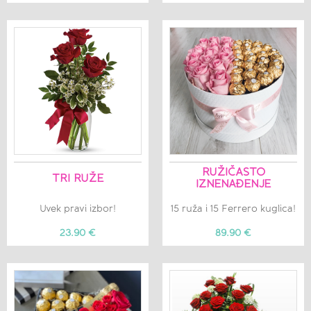
RUŽIČASTO
TRI RUŽE
IZNENAĐENJE
Uvek pravi izbor!
15 ruža i 15 Ferrero kuglica!
23.90 €
89.90 €