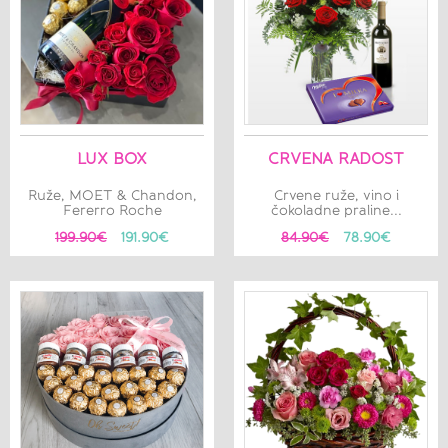
LUX BOX
CRVENA RADOST
Ruže, MOET & Chandon,
Crvene ruže, vino i
Fererro Roche
čokoladne praline...
199.90€
191.90€
84.90€
78.90€