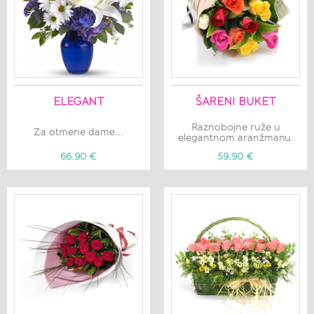
ELEGANT
ŠARENI BUKET
Raznobojne ruže u
Za otmene dame...
elegantnom aranžmanu.
66.90 €
59.90 €