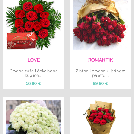
LOVE
ROMANTIK
Crvene ruže i čokoladne
Zlatna i crvena u jednom
kuglice...
paketu…
56.90 €
99.90 €