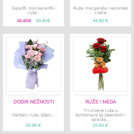
Gipsofil, mini karanfili i
Ruže, margarete i sezonsko
ruže..
cveće
35.90€
30.90€
44.90 €
DODIR NEŽNOSTI
RUŽE I MEDA
Tri crvene ruže u
Gerberi, ruže, ljiljani...
kombinaciji sa zelenilom i
igračka...
55.90 €
25.90 €