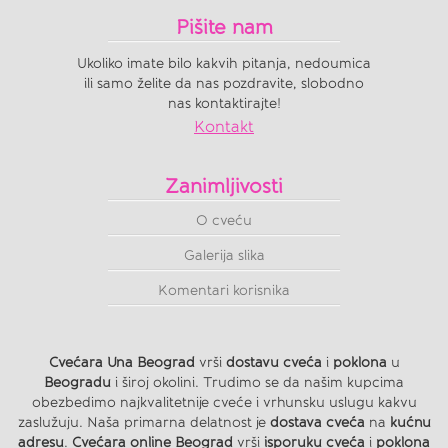
Pišite nam
Ukoliko imate bilo kakvih pitanja, nedoumica
ili samo želite da nas pozdravite, slobodno
nas kontaktirajte!
Kontakt
Zanimljivosti
O cveću
Galerija slika
Komentari korisnika
Cvećara Una Beograd
vrši
dostavu cveća
i
poklona
u
Beogradu
i široj okolini. Trudimo se da našim kupcima
obezbedimo najkvalitetnije cveće i vrhunsku uslugu kakvu
zaslužuju. Naša primarna delatnost je
dostava cveća
na
kućnu
adresu
.
Cvećara online Beograd
vrši
isporuku cveća
i
poklona