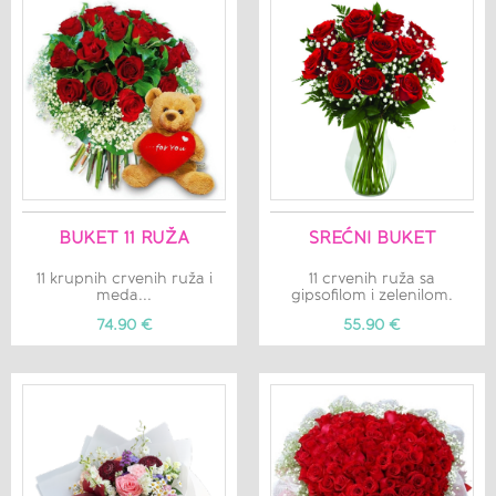
BUKET 11 RUŽA
SREĆNI BUKET
11 krupnih crvenih ruža i
11 crvenih ruža sa
meda...
gipsofilom i zelenilom.
74.90 €
55.90 €