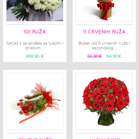
101 RUŽA
11 CRVENIH RUŽA
Sećaš li se anđela sa lukom i
Buket od 11 crvenih ruža i
strelom...
sezonskog...
499.90 €
55.90€
64.90€