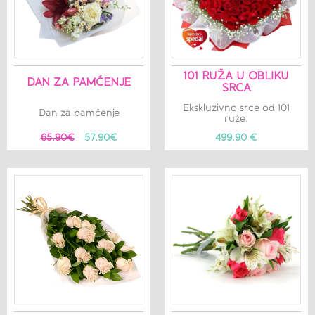
101 RUŽA U OBLIKU
DAN ZA PAMĆENJE
SRCA
Ekskluzivno srce od 101
Dan za pamćenje
ruže.
65.90€
57.90€
499.90 €