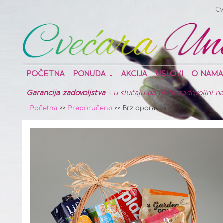
Cv
POČETNA
PONUDA
AKCIJA
USLOVI
O NAMA
Garancija zadovoljstva
- u slučaju da niste zadovoljni
Početna
>>
Preporučeno
>> Brz oporavak