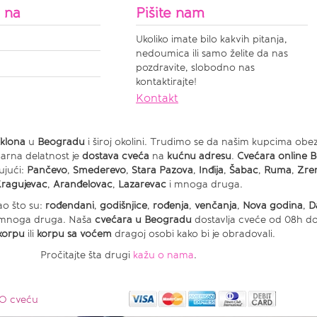
s na
Pišite nam
Ukoliko imate bilo kakvih pitanja,
nedoumica ili samo želite da nas
pozdravite, slobodno nas
kontaktirajte!
Kontakt
klona
u
Beogradu
i široj okolini. Trudimo se da našim kupcima obe
arna delatnost je
dostava cveća
na
kućnu adresu
.
Cvećara online 
ujući:
Pančevo
,
Smederevo
,
Stara Pazova
,
Inđija
,
Šabac
,
Ruma
,
Zre
ragujevac
,
Aranđelovac
,
Lazarevac
i mnoga druga.
ao što su:
rođendani
,
godišnjice
,
rođenja
,
venčanja
,
Nova godina
,
D
 mnoga druga. Naša
cvećara u Beogradu
dostavlja cveće od 08h do 
korpu
ili
korpu sa voćem
dragoj osobi kako bi je obradovali.
Pročitajte šta drugi
kažu o nama
.
O cveću