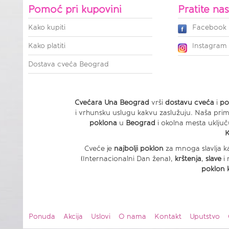
Pomoć pri kupovini
Pratite na
Kako kupiti
Facebook
Kako platiti
Instagram
Dostava cveća Beograd
Cvećara Una Beograd
vrši
dostavu cveća
i
po
i vrhunsku uslugu kakvu zaslužuju. Naša prim
poklona
u
Beograd
i okolna mesta uključ
K
Cveće je
najbolji poklon
za mnoga slavlja k
(Internacionalni Dan žena),
krštenja
,
slave
i
poklon 
Ponuda
Akcija
Uslovi
O nama
Kontakt
Uputstvo