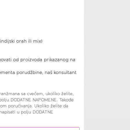
a
ndijski orah ili mix)
kovati od proizvoda prikazanog na
elementa porudžbine, naš konsultant
anžmana sa cvećem, ukoliko želite,
 u polju DODATNE NAPOMENE. Takođe
ikom poručivanja. Ukoliko želite da
o napisati u polju DODATNE