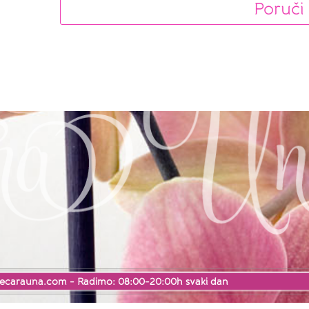
Poruči
ecarauna.com
- Radimo: 08:00-20:00h svaki dan