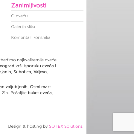
Zanimljivosti
O cveću
Galerija slika
Komentari korisnika
zbedimo najkvalitetnije cveće
Beograd
vrši
isporuku cveća
i
njanin
,
Subotica
,
Valjevo
,
an zaljubljenih
,
Osmi mart
21h. Pošaljite
buket cveća
,
Design & hosting by
SOTEX Solutions