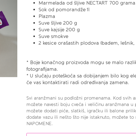
Marmelada od šljive NECTART 700 gram
Sok od pomorandže 1l
Plazma
Suve šljive 200 g
Suve kajsije 200 g
Suve smokve
2 kesice orašastih plodova (badem, lešnik, i
* Boje konačnog proizvoda mogu se malo razli
fotografijama.
* U slučaju poteškoća sa dobijanjem bilo kog 
će vas kontaktirati radi određivanja zamena.
Svi aranžmani su podložni promenama. Kod svih ar
možete navesti boju cveća i veličinu aranžmana
možete dodati piće, slatkiš, igračku ili balone pril
dodate vazu ili nešto što nije istaknuto, možete t
NAPOMENE.