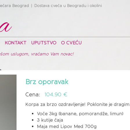
ećara Beograd
Dostava cveća u Beogradu i okolini
|
KONTAKT
UPUTSTVO
O CVEĆU
 našom uslugom, vraćamo Vam novac!
Brz oporavak
Cena:
104.90 €
Korpa za brzo ozdravljenje! Poklonite je dragim 
Voće 3kg (banane, pomorandže, limun)
3 kutije čaja
Maja med Lipov Med 700g