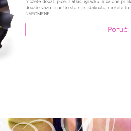
možete dodati piće, slatkiš, igračku ili balone pril
dodate vazu ili nešto što nije istaknuto, možete t
NAPOMENE.
Poruči