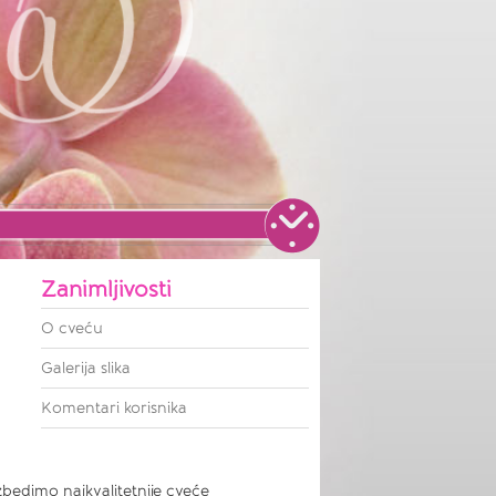
Zanimljivosti
O cveću
Galerija slika
Komentari korisnika
zbedimo najkvalitetnije cveće