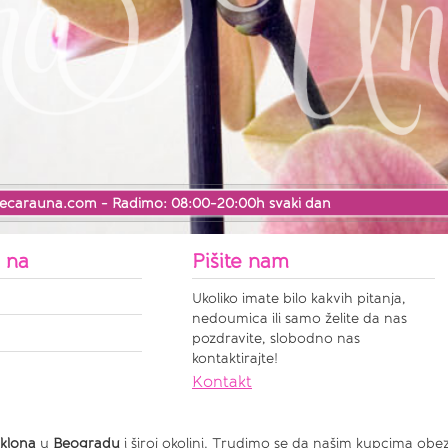
ecarauna.com
- Radimo: 08:00-20:00h svaki dan
s na
Pišite nam
Ukoliko imate bilo kakvih pitanja,
nedoumica ili samo želite da nas
pozdravite, slobodno nas
kontaktirajte!
Kontakt
klona
u
Beogradu
i široj okolini. Trudimo se da našim kupcima obe