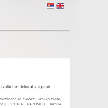
kvalitetan dekorativni papir.
anžmana sa cvećem, ukoliko želite,
 u polju DODATNE NAPOMENE. Takođe